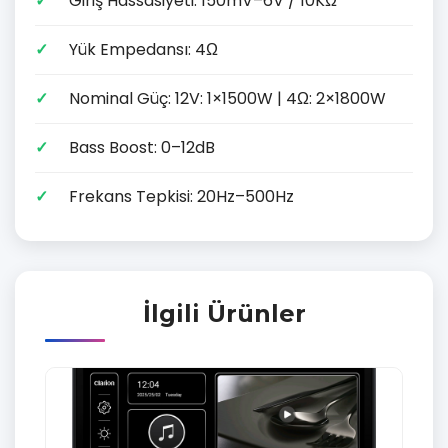
Giriş Hassasiyeti: 150mV–6V / 10KΩ
Yük Empedansı: 4Ω
Nominal Güç: 12V: 1×1500W | 4Ω: 2×1800W
Bass Boost: 0–12dB
Frekans Tepkisi: 20Hz–500Hz
İlgili Ürünler