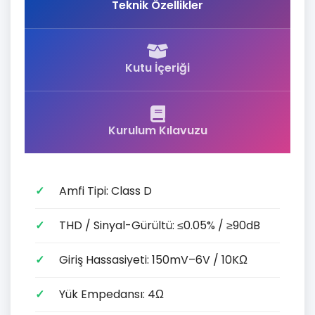
Teknik Özellikler
Kutu İçeriği
Kurulum Kılavuzu
Amfi Tipi: Class D
THD / Sinyal-Gürültü: ≤0.05% / ≥90dB
Giriş Hassasiyeti: 150mV–6V / 10KΩ
Yük Empedansı: 4Ω