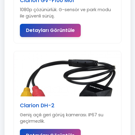
Clarion GV-F100 M01
1080p çözünürlük. G-sensör ve park modu
ile güvenli sürüş.
Detayları Görüntüle
Clarion DH-2
Geniş açılı geri görüş kamerası. IP67 su
geçirmezlik.