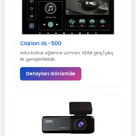
Clarion GL-500
Arka koltuk eğlence uzmanı. HDMI giriş/çıkış
ile genişletilebilir.
Detayları Görüntüle