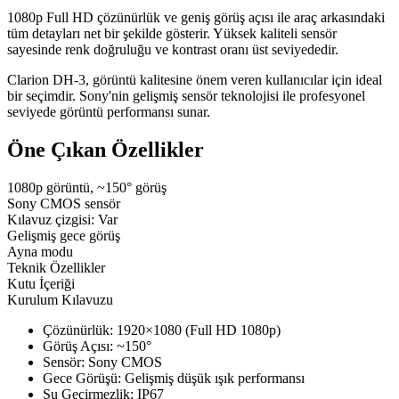
1080p Full HD çözünürlük ve geniş görüş açısı ile araç arkasındaki
tüm detayları net bir şekilde gösterir. Yüksek kaliteli sensör
sayesinde renk doğruluğu ve kontrast oranı üst seviyededir.
Clarion DH-3, görüntü kalitesine önem veren kullanıcılar için ideal
bir seçimdir. Sony'nin gelişmiş sensör teknolojisi ile profesyonel
seviyede görüntü performansı sunar.
Öne Çıkan Özellikler
1080p görüntü, ~150° görüş
Sony CMOS sensör
Kılavuz çizgisi: Var
Gelişmiş gece görüş
Ayna modu
Teknik Özellikler
Kutu İçeriği
Kurulum Kılavuzu
Çözünürlük: 1920×1080 (Full HD 1080p)
Görüş Açısı: ~150°
Sensör: Sony CMOS
Gece Görüşü: Gelişmiş düşük ışık performansı
Su Geçirmezlik: IP67