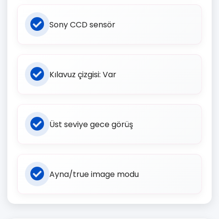
Sony CCD sensör
Kılavuz çizgisi: Var
Üst seviye gece görüş
Ayna/true image modu