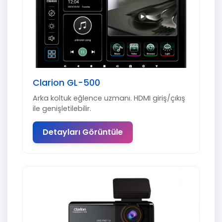
Clarion GL-500
Arka koltuk eğlence uzmanı. HDMI giriş/çıkış
ile genişletilebilir.
Detayları Görüntüle