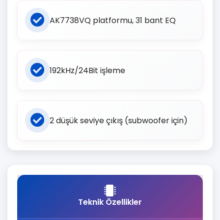
AK7738VQ platformu, 31 bant EQ
192kHz/24Bit işleme
2 düşük seviye çıkış (subwoofer için)
Teknik Özellikler