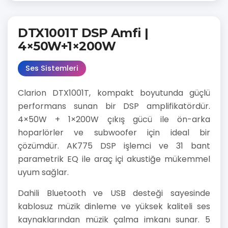
DTX1001T DSP Amfi |
4×50W+1×200W
Ses Sistemleri
Clarion DTX1001T, kompakt boyutunda güçlü
performans sunan bir DSP amplifikatördür.
4×50W + 1×200W çıkış gücü ile ön-arka
hoparlörler ve subwoofer için ideal bir
çözümdür. AK775 DSP işlemci ve 31 bant
parametrik EQ ile araç içi akustiğe mükemmel
uyum sağlar.
Dahili Bluetooth ve USB desteği sayesinde
kablosuz müzik dinleme ve yüksek kaliteli ses
kaynaklarından müzik çalma imkanı sunar. 5