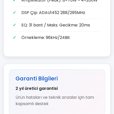
Amplifikatör (Peak): 8×70W ~ 4×200W
DSP Çip: ADAU1452 288/295MHz
EQ: 31 bant / Maks. Gecikme: 20ms
Örnekleme: 96kHz/24Bit
Garanti Bilgileri
2 yıl üretici garantisi
Ürün hataları ve teknik arızalar için tam
kapsamlı destek