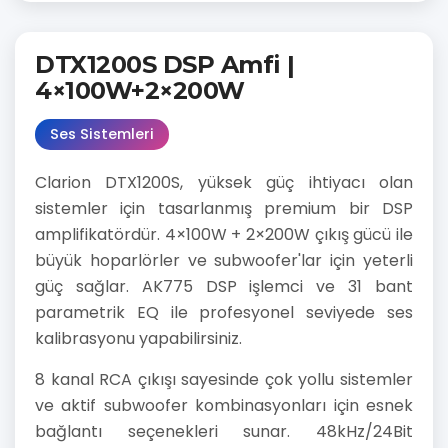
DTX1200S DSP Amfi |
4×100W+2×200W
Ses Sistemleri
Clarion DTX1200S, yüksek güç ihtiyacı olan
sistemler için tasarlanmış premium bir DSP
amplifikatördür. 4×100W + 2×200W çıkış gücü ile
büyük hoparlörler ve subwoofer'lar için yeterli
güç sağlar. AK775 DSP işlemci ve 31 bant
parametrik EQ ile profesyonel seviyede ses
kalibrasyonu yapabilirsiniz.
8 kanal RCA çıkışı sayesinde çok yollu sistemler
ve aktif subwoofer kombinasyonları için esnek
bağlantı seçenekleri sunar. 48kHz/24Bit