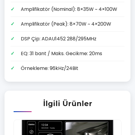
Amplifikatör (Nominal): 8×35W ~ 4×100W
Amplifikatör (Peak): 8×70W ~ 4×200W
DSP Çip: ADAU1452 288/295MHz
EQ: 31 bant / Maks. Gecikme: 20ms
Örnekleme: 96kHz/24Bit
İlgili Ürünler