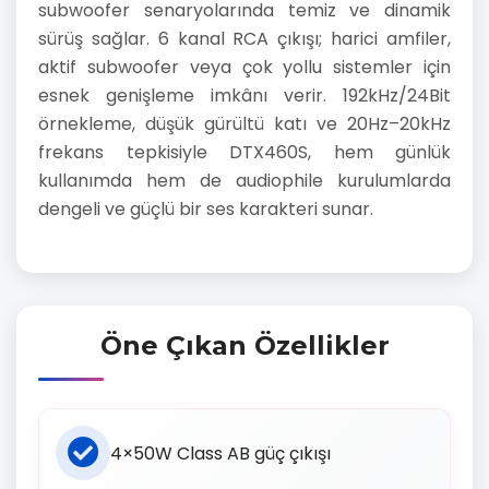
subwoofer senaryolarında temiz ve dinamik
sürüş sağlar. 6 kanal RCA çıkışı; harici amfiler,
aktif subwoofer veya çok yollu sistemler için
esnek genişleme imkânı verir. 192kHz/24Bit
örnekleme, düşük gürültü katı ve 20Hz–20kHz
frekans tepkisiyle DTX460S, hem günlük
kullanımda hem de audiophile kurulumlarda
dengeli ve güçlü bir ses karakteri sunar.
Öne Çıkan Özellikler
4×50W Class AB güç çıkışı