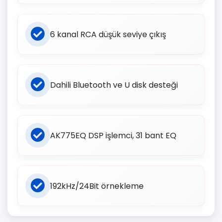
6 kanal RCA düşük seviye çıkış
Dahili Bluetooth ve U disk desteği
AK775EQ DSP işlemci, 31 bant EQ
192kHz/24Bit örnekleme