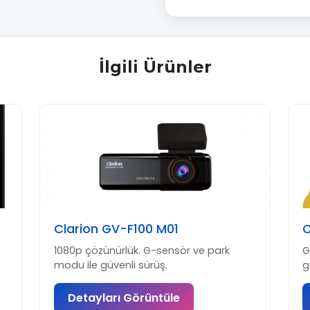
İlgili Ürünler
Clarion GV-F100 M01
C
1080p çözünürlük. G-sensör ve park
G
modu ile güvenli sürüş.
g
Detayları Görüntüle