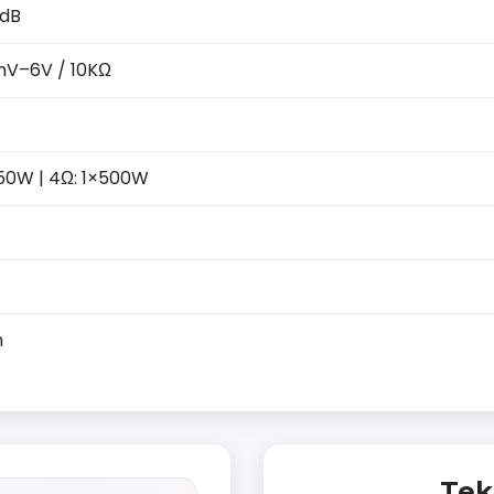
0dB
0mV–6V / 10KΩ
850W | 4Ω: 1×500W
m
Tek