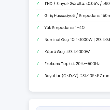
THD / Sinyal-Gürültü: ≤0.05% / ≥9
Giriş Hassasiyeti / Empedans: 15
Yük Empedansı: 1–4Ω
Nominal Güç: 1Ω: 1×1000W | 2Ω: 1×
Köprü Güç: 4Ω: 1×1000W
Frekans Tepkisi: 20Hz–500Hz
Boyutlar (G×D×Y): 231×105×57 m