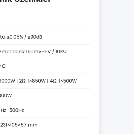
tü: ≤0.05% / ≥90dB
 / Empedans: 150mV–6V / 10KΩ
–4Ω
×1000W | 2Ω: 1×850W | 4Ω: 1×500W
1000W
20Hz–500Hz
: 231×105×57 mm