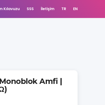
m Kılavuzu
SSS
İletişim
TR
EN
Monoblok Amfi |
Ω)