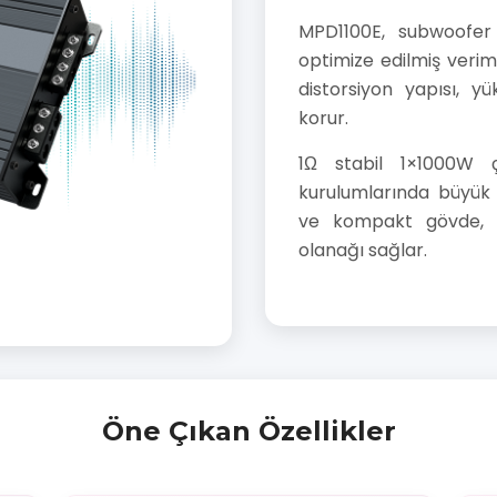
MPD1100E, subwoofer 
optimize edilmiş verim
distorsiyon yapısı, yü
korur.
1Ω stabil 1×1000W ç
kurulumlarında büyük a
ve kompakt gövde, fa
olanağı sağlar.
Öne Çıkan Özellikler