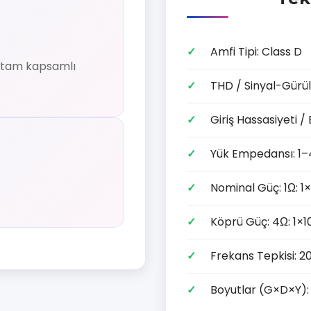
Amfi Tipi: Class D
in tam kapsamlı
THD / Sinyal-Gürül
Giriş Hassasiyeti
Yük Empedansı: 1
Nominal Güç: 1Ω: 1
Köprü Güç: 4Ω: 1×
Frekans Tepkisi: 
Boyutlar (G×D×Y)