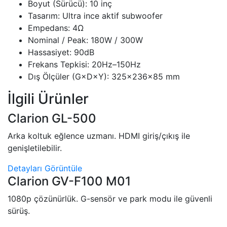
Boyut (Sürücü): 10 inç
Tasarım: Ultra ince aktif subwoofer
Empedans: 4Ω
Nominal / Peak: 180W / 300W
Hassasiyet: 90dB
Frekans Tepkisi: 20Hz–150Hz
Dış Ölçüler (G×D×Y): 325×236×85 mm
İlgili Ürünler
Clarion GL-500
Arka koltuk eğlence uzmanı. HDMI giriş/çıkış ile
genişletilebilir.
Detayları Görüntüle
Clarion GV-F100 M01
1080p çözünürlük. G-sensör ve park modu ile güvenli
sürüş.