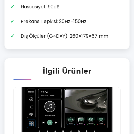
Hassasiyet: 90dB
Frekans Tepkisi: 20Hz–150Hz
Dış Ölçüler (G×D×Y): 260×179×67 mm
İlgili Ürünler