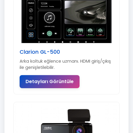
Clarion GL-500
Arka koltuk eğlence uzmanı. HDMI giriş/çıkış
ile genişletilebilir.
Detayları Görüntüle