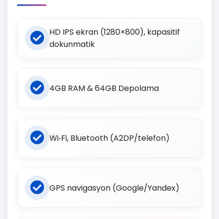
HD IPS ekran (1280×800), kapasitif
dokunmatik
4GB RAM & 64GB Depolama
Wi‑Fi, Bluetooth (A2DP/telefon)
GPS navigasyon (Google/Yandex)