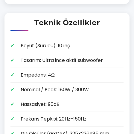
Teknik Özellikler
Boyut (Sürücü): 10 inç
Tasarım: Ultra ince aktif subwoofer
Empedans: 4Ω
Nominal / Peak: 180W / 300W
Hassasiyet: 90dB
Frekans Tepkisi: 20Hz–150Hz
Dış Ölçüler (G×D×Y): 325×236×85 mm