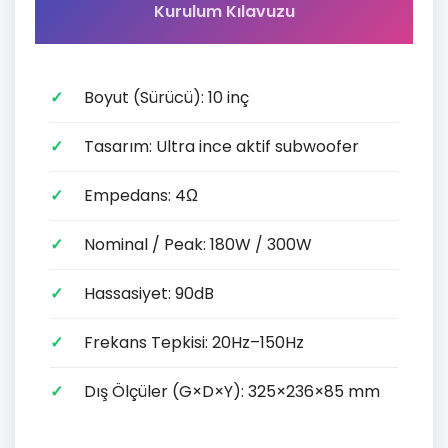
Kurulum Kılavuzu
Boyut (Sürücü): 10 inç
Tasarım: Ultra ince aktif subwoofer
Empedans: 4Ω
Nominal / Peak: 180W / 300W
Hassasiyet: 90dB
Frekans Tepkisi: 20Hz–150Hz
Dış Ölçüler (G×D×Y): 325×236×85 mm