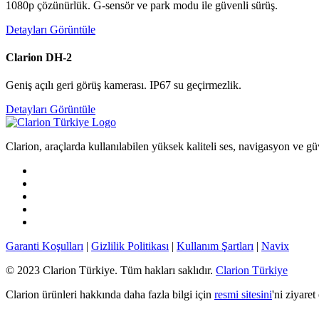
1080p çözünürlük. G-sensör ve park modu ile güvenli sürüş.
Detayları Görüntüle
Clarion DH-2
Geniş açılı geri görüş kamerası. IP67 su geçirmezlik.
Detayları Görüntüle
Clarion, araçlarda kullanılabilen yüksek kaliteli ses, navigasyon ve güv
Garanti Koşulları
|
Gizlilik Politikası
|
Kullanım Şartları
|
Navix
© 2023 Clarion Türkiye. Tüm hakları saklıdır.
Clarion Türkiye
Clarion ürünleri hakkında daha fazla bilgi için
resmi sitesini
'ni ziyaret