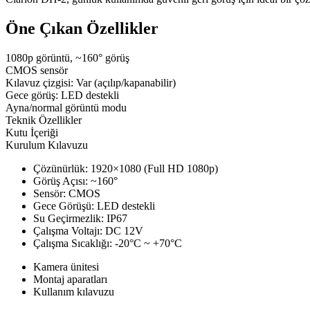
Öne Çıkan Özellikler
1080p görüntü, ~160° görüş
CMOS sensör
Kılavuz çizgisi: Var (açılıp/kapanabilir)
Gece görüş: LED destekli
Ayna/normal görüntü modu
Teknik Özellikler
Kutu İçeriği
Kurulum Kılavuzu
Çözünürlük: 1920×1080 (Full HD 1080p)
Görüş Açısı: ~160°
Sensör: CMOS
Gece Görüşü: LED destekli
Su Geçirmezlik: IP67
Çalışma Voltajı: DC 12V
Çalışma Sıcaklığı: -20°C ~ +70°C
Kamera ünitesi
Montaj aparatları
Kullanım kılavuzu