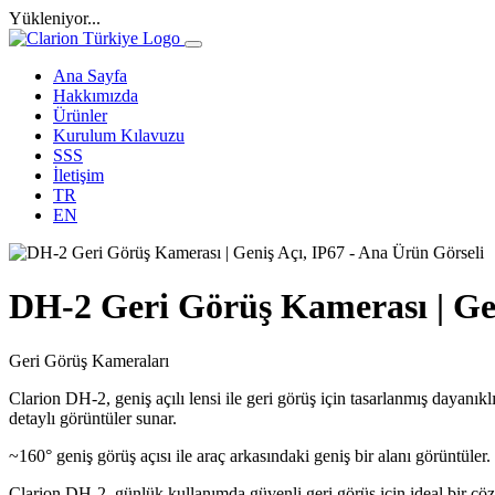
Yükleniyor...
Ana Sayfa
Hakkımızda
Ürünler
Kurulum Kılavuzu
SSS
İletişim
TR
EN
DH-2 Geri Görüş Kamerası | Gen
Geri Görüş Kameraları
Clarion DH-2, geniş açılı lensi ile geri görüş için tasarlanmış dayanık
detaylı görüntüler sunar.
~160° geniş görüş açısı ile araç arkasındaki geniş bir alanı görüntüler.
Clarion DH-2, günlük kullanımda güvenli geri görüş için ideal bir çö