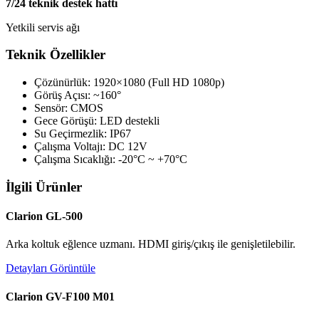
7/24 teknik destek hattı
Yetkili servis ağı
Teknik Özellikler
Çözünürlük: 1920×1080 (Full HD 1080p)
Görüş Açısı: ~160°
Sensör: CMOS
Gece Görüşü: LED destekli
Su Geçirmezlik: IP67
Çalışma Voltajı: DC 12V
Çalışma Sıcaklığı: -20°C ~ +70°C
İlgili Ürünler
Clarion GL-500
Arka koltuk eğlence uzmanı. HDMI giriş/çıkış ile genişletilebilir.
Detayları Görüntüle
Clarion GV-F100 M01