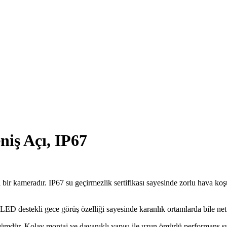
iş Açı, IP67
lı bir kameradır. IP67 su geçirmezlik sertifikası sayesinde zorlu hava k
 LED destekli gece görüş özelliği sayesinde karanlık ortamlarda bile net 
zümdür. Kolay montaj ve dayanıklı yapısı ile uzun ömürlü performans s